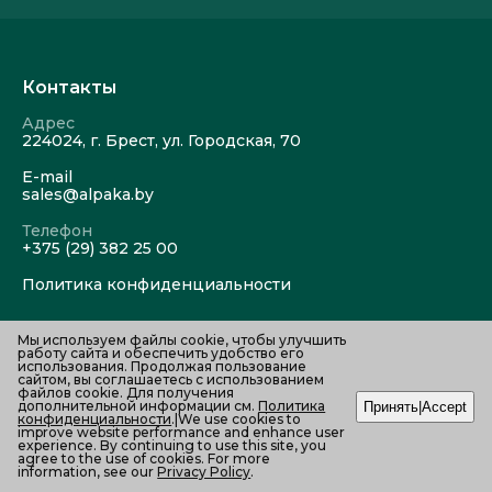
Контакты
Адрес
224024, г. Брест, ул. Городская, 70
E-mail
sales@alpaka.by
Телефон
+375 (29) 382 25 00
Политика конфиденциальности
Мы используем файлы cookie, чтобы улучшить
работу сайта и обеспечить удобство его
использования. Продолжая пользование
сайтом, вы соглашаетесь с использованием
файлов cookie. Для получения
© 2010–2026 ЧТУП «Альпака-Бел». Все права
дополнительной информации см.
Политика
Принять|Accept
конфиденциальности
.|We use cookies to
защищены
improve website performance and enhance user
Создание и продвижение сайтов — InternetSozdateli
experience. By continuing to use this site, you
agree to the use of cookies. For more
information, see our
Privacy Policy
.